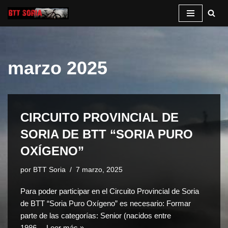
Saltar
al
contenido
marzo 2025
CIRCUITO PROVINCIAL DE
SORIA DE BTT “SORIA PURO
OXÍGENO”
por
BTT Soria
7 marzo, 2025
Para poder participar en el Circuito Provincial de Soria
de BTT “Soria Puro Oxígeno” es necesario: Formar
parte de las categorías: Senior (nacidos entre
1986…
Leer más »