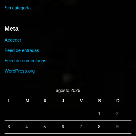
Sin categoría
Meta
Acceder
Feed de entradas
Feed de comentarios
WordPress.org
agosto 2026
L
M
X
J
V
S
D
1
2
3
4
5
6
7
8
9