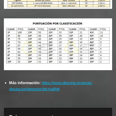
Más información:
https://www.dipsoria.es/areas-
diputacion/deportes/btt-trail/btt