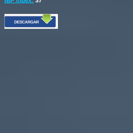
IBP index:
37