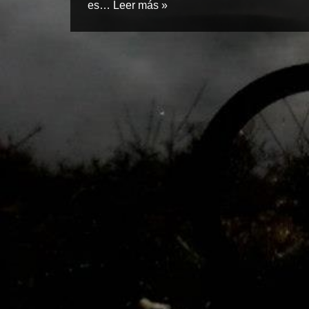
es…
Leer más »